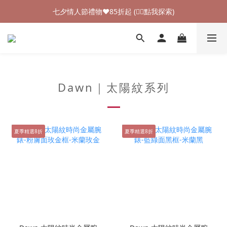
加入新會員領$100購物金💰 (👉🏻點我領取)
七夕情人節禮物❤85折起 (👉🏻點我探索)
加入新會員領$100購物金💰 (👉🏻點我領取)
Dawn｜太陽紋系列
夏季精選8折
夏季精選8折