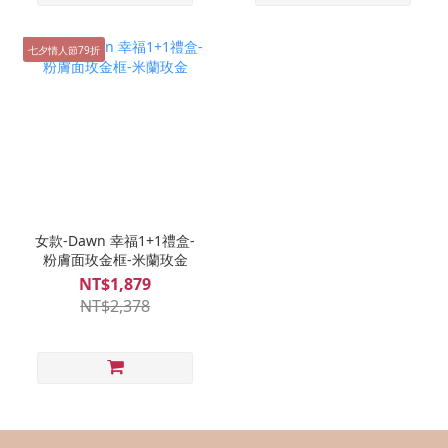
七夕情人節79折
女款-Dawn 幸福1+1禮盒-
粉膚面玫金框-米蘭玫金
NT$1,879
NT$2,378