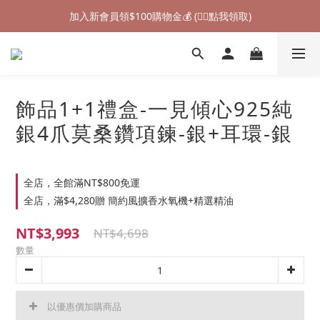
加入新會員領$100購物金💰 (👉🏻點我領取)
加入新會員領$100購物金💰 (👉🏻點我領取)
七夕情人節禮物❤85折起 (👉🏻點我探索)
加入新會員領$100購物金💰 (👉🏻點我領取)
飾品1+1禮盒-一見傾心925純
銀4爪莫桑鑽項鍊-銀+耳環-銀
全店，全館滿NT$800免運
全店，滿$4,280贈 簡約風擴香水氧機+精選精油
NT$3,993
NT$4,698
數量
以優惠價加購商品