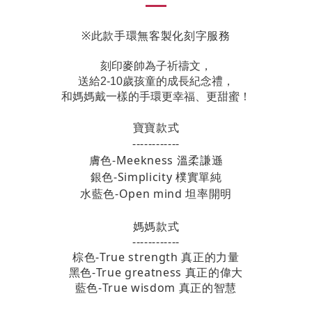
※此款手環無客製化刻字服務
刻印麥帥為子祈禱文，
送給2-10歲孩童的成長紀念禮，
和媽媽戴一樣的手環更幸福、更甜蜜！
寶寶款式
------------
膚色-
Meekness 溫柔謙遜
銀色-
Simplicity 樸實單純
水藍色-
Open mind 坦率開明
媽媽款式
------------
棕色-
True strength 真正的力量
黑色-
True greatness 真正的偉大
藍色-
True wisdom 真正的智慧